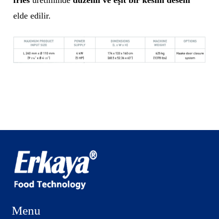
fries
üretiminde
düzenli ve eşit bir kesim deseni
elde edilir.
Menu