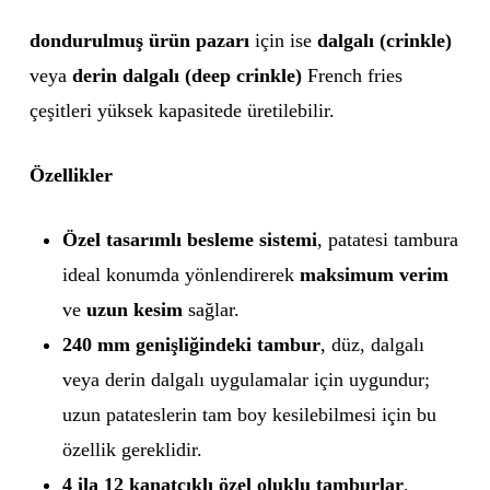
dondurulmuş ürün pazarı
için ise
dalgalı (crinkle)
veya
derin dalgalı (deep crinkle)
French fries
çeşitleri yüksek kapasitede üretilebilir.
Özellikler
Özel tasarımlı besleme sistemi
, patatesi tambura
ideal konumda yönlendirerek
maksimum verim
ve
uzun kesim
sağlar.
240 mm genişliğindeki tambur
, düz, dalgalı
veya derin dalgalı uygulamalar için uygundur;
uzun patateslerin tam boy kesilebilmesi için bu
özellik gereklidir.
4 ila 12 kanatçıklı özel oluklu tamburlar
,