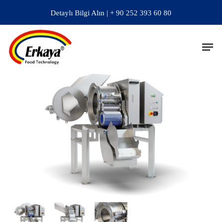
Skip
Detaylı Bilgi Alın | + 90 252 393 60 80
to
main
Men
content