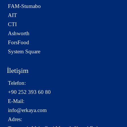
FAM-Stumabo
AIT
CTI
Ashworth
ForsFood
System Square
İletişim
Telefon:
+90 252 393 60 80
E-Mail:
info@erkaya.com
Adres: