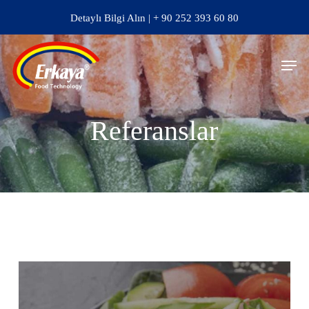
Skip
Detaylı Bilgi Alın | + 90 252 393 60 80
to
main
Men
content
Referanslar