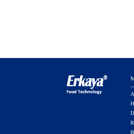
M
A
H
D
R
B