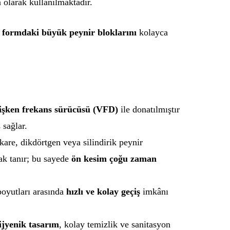
 olarak kullanılmaktadır.
k formdaki büyük peynir bloklarını
kolayca
işken frekans sürücüsü (VFD)
ile donatılmıştır
 sağlar.
kare, dikdörtgen veya silindirik peynir
ak tanır; bu sayede
ön kesim çoğu zaman
boyutları arasında
hızlı ve kolay geçiş
imkânı
ijyenik tasarım
, kolay temizlik ve sanitasyon