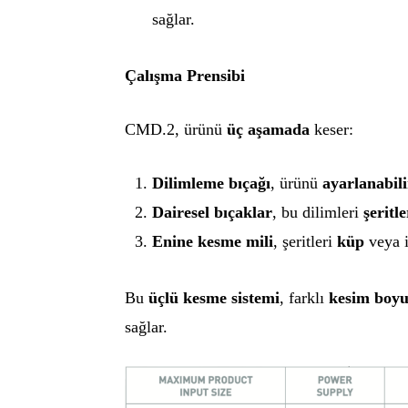
sağlar.
Çalışma Prensibi
CMD.2, ürünü
üç aşamada
keser:
Dilimleme bıçağı
, ürünü
ayarlanabili
Dairesel bıçaklar
, bu dilimleri
şeritle
Enine kesme mili
, şeritleri
küp
veya i
Bu
üçlü kesme sistemi
, farklı
kesim boyut
sağlar.