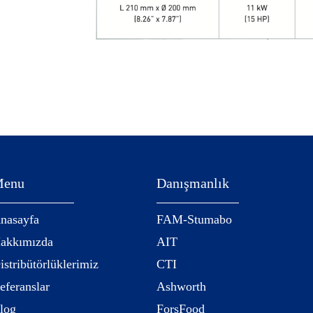
enu
Danışmanlık
nasayfa
FAM-Stumabo
akkımızda
AIT
istribütörlüklerimiz
CTI
eferanslar
Ashworth
log
ForsFood