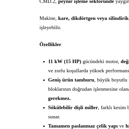
CMD.2,
peynir işleme sektöründe
yaygın
Makine,
kare, dikdörtgen veya silindiri
işleyebilir.
Özellikler
11 kW (15 HP)
gücündeki motor,
değ
ve zorlu koşullarda yüksek performans
Geniş ürün tamburu
, büyük boyutlu 
bloklarının doğrudan işlenmesine olan
gerekmez.
Sökülebilir dişli miller
, farklı kesim 
sunar.
Tamamen paslanmaz çelik yapı
ve
h