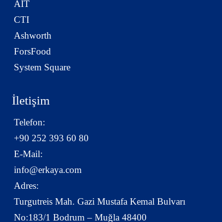
AIT
CTI
Ashworth
ForsFood
System Square
İletişim
Telefon:
+90 252 393 60 80
E-Mail:
info@erkaya.com
Adres:
Turgutreis Mah. Gazi Mustafa Kemal Bulvarı
No:183/1 Bodrum – Muğla 48400